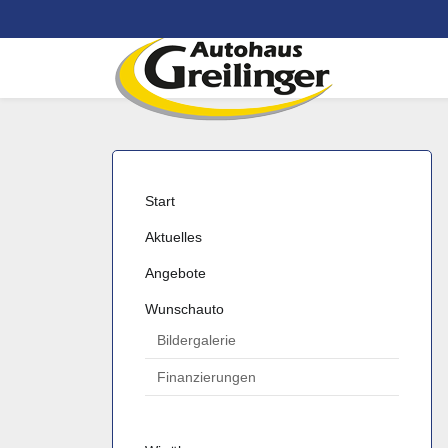
er
Tankstelle
Waschanlage
n
Start
Aktuelles
Angebote
Wunschauto
Bildergalerie
Finanzierungen