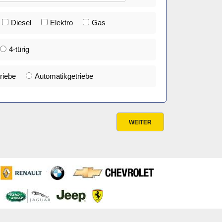
Diesel
Elektro
Gas
4-türig
riebe
Automatikgetriebe
WEITER