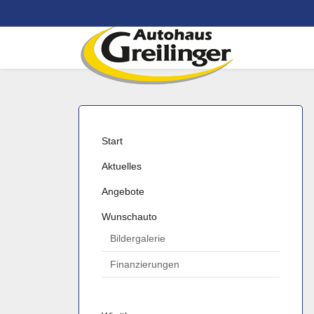
er
Tankstelle
Waschanlage
n
Start
Aktuelles
Angebote
Wunschauto
Bildergalerie
Finanzierungen